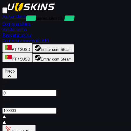
Alugar skins
Alugueres sem caução
Comprar skins
Vender skins
Resgatar skins
Comprar através da API
PT / $USD
Entrar com Steam
PT / $USD
Entrar com Steam
Filtros
Preço
De
$
Para
$