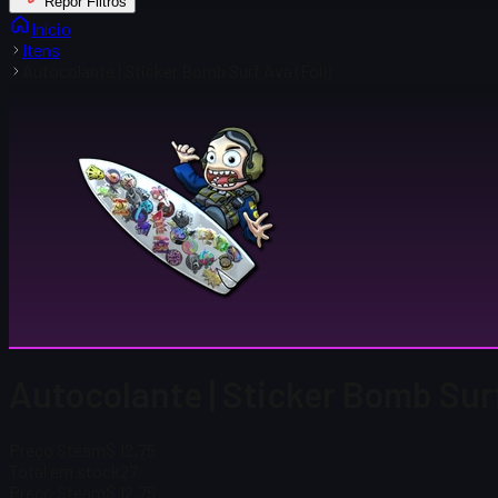
Repor Filtros
Início
Itens
Autocolante | Sticker Bomb Surf Ava (Foil)
Autocolante | Sticker Bomb Surf
Preço Steam
$ 12,75
Total em stock
27
Preço Steam
$ 12,75