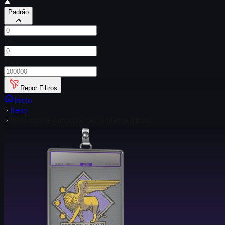
Padrão
De
Para
Repor Filtros
Início
Itens
Invólucro de Autocolante | Vigilance (Holo)