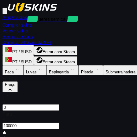
Alugar skins
Alugueres sem caução
Comprar skins
Vender skins
Resgatar skins
Comprar através da API
PT / $USD
Entrar com Steam
PT / $USD
Entrar com Steam
Faca
Luvas
Espingarda
Pistola
Submetralhadora
Filtros
Preço
De
$
Para
$