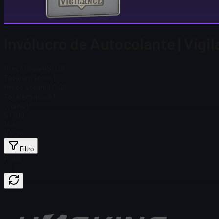
Invólucro de Autocolante | Vigil
Preço Steam
$ 0.00
Total em stock
1
Preço Steam
$ 0.00
Total em stock
1
Ordinary
$ 0.00
Holo
$ 5,78
Filtro
Price