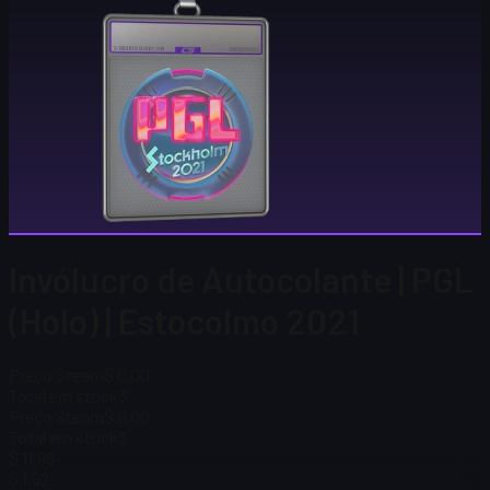
Invólucro de Autocolante | PGL
(Holo) | Estocolmo 2021
Preço Steam
$ 0.00
Total em stock
3
Preço Steam
$ 0.00
Total em stock
3
$ 11,98
$ 1,52