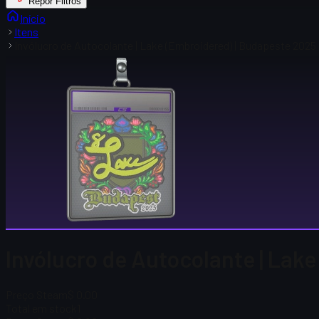
Repor Filtros
Início
Itens
Invólucro de Autocolante | Lake (Embroidered) | Budapeste 2025
Invólucro de Autocolante | Lak
Preço Steam
$ 0.00
Total em stock
1