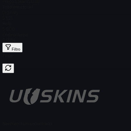
Preço Steam
$ 0.00
Total em stock
1
Ordinary
$ 1,21
Holo
$ 0.00
Embroidered
$ 13,04
Filtro
Price
Nenhum item encontrado