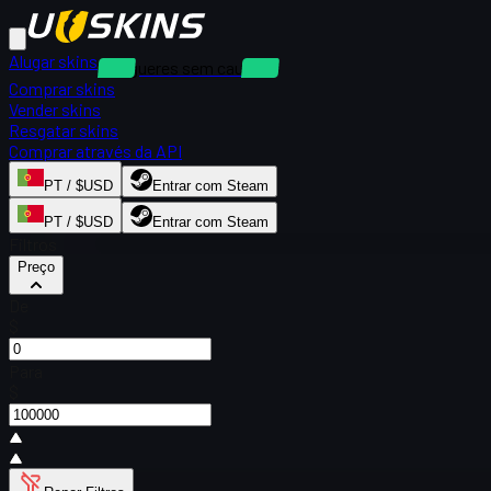
Alugar skins
Alugueres sem caução
Comprar skins
Vender skins
Resgatar skins
Comprar através da API
PT / $USD
Entrar com Steam
PT / $USD
Entrar com Steam
Filtros
Preço
De
$
Para
$