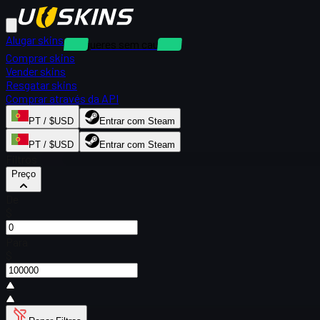
Alugar skins
Alugueres sem caução
Comprar skins
Vender skins
Resgatar skins
Comprar através da API
PT / $USD
Entrar com Steam
PT / $USD
Entrar com Steam
Filtros
Preço
De
$
Para
$