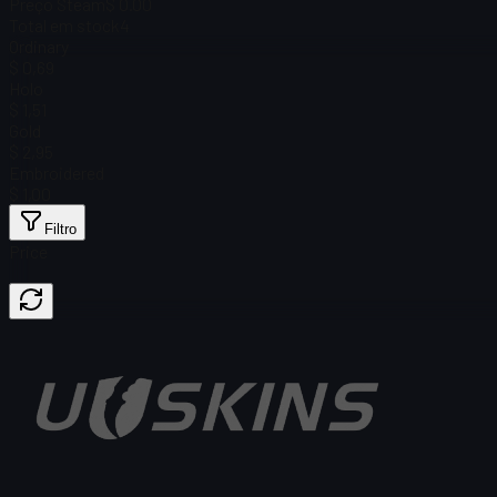
Preço Steam
$ 0.00
Total em stock
4
Ordinary
$ 0,69
Holo
$ 1,51
Gold
$ 2,95
Embroidered
$ 1,00
Filtro
Price