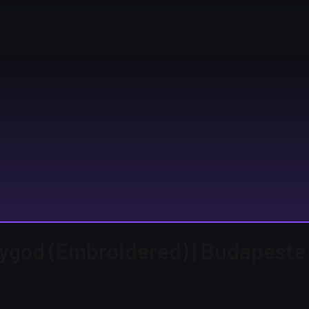
 2025
vygod (Embroidered) | Budapest