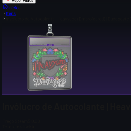
Repor Filtros
Início
Itens
Invólucro de Autocolante | Heavygod (Embroidered) | Budapeste
Invólucro de Autocolante | Hea
Preço Steam
$ 0.00
Total em stock
4