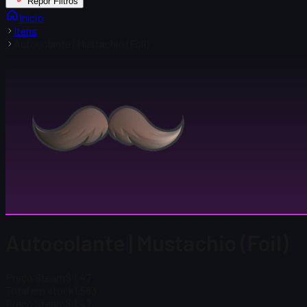
Repor Filtros
Início
Itens
Autocolante | Mustachio (Foil)
Autocolante | Mustachio (Foil)
Preço Steam
$ 1,47
Total em stock
1,583
Preço Steam
$ 1,47