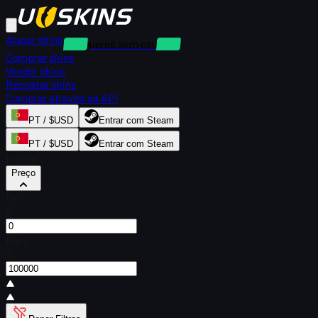
Alugar skins
Alugueres sem caução
Comprar skins
Vender skins
Resgatar skins
Comprar através da API
PT / $USD
Entrar com Steam
PT / $USD
Entrar com Steam
Filtros
Preço
De
$
Para
$