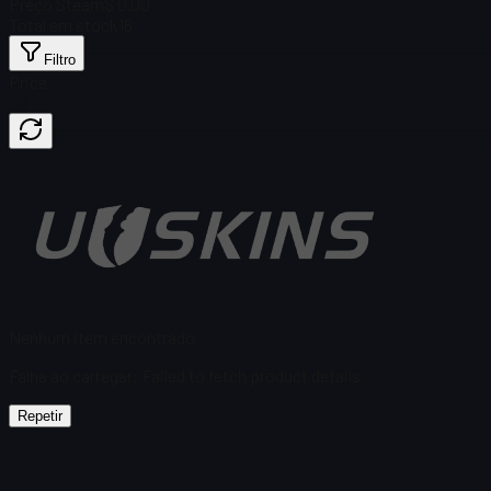
Preço Steam
$ 0.00
Total em stock
16
Filtro
Price
Nenhum item encontrado
Falha ao carregar
:
Failed to fetch product details
Repetir