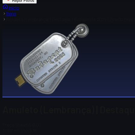
Repor Filtros
Início
Itens
Amuleto (Lembrança) | Destaque | Budapeste 2025 | ZywOo final
Amuleto (Lembrança) | Destaque
Preço Steam
$ 0.00
Total em stock
16