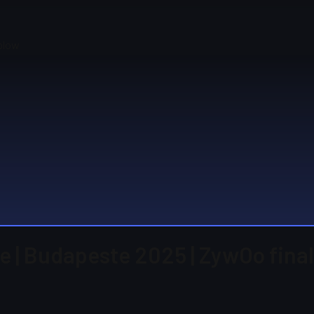
 blow
 | Budapeste 2025 | ZywOo final