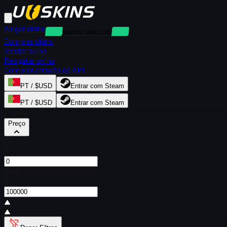
Alugar skins
Alugueres sem caução
Comprar skins
Vender skins
Resgatar skins
Comprar através da API
PT / $USD
Entrar com Steam
PT / $USD
Entrar com Steam
Filtros
Preço
De
$
Para
$