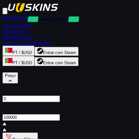
Alugar skins
Alugueres sem caução
Comprar skins
Vender skins
Resgatar skins
Comprar através da API
PT / $USD
Entrar com Steam
PT / $USD
Entrar com Steam
Filtros
Preço
De
$
Para
$