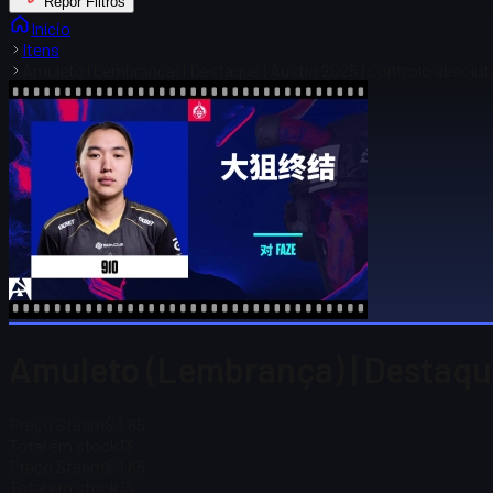
Repor Filtros
Início
Itens
Amuleto (Lembrança) | Destaque | Austin 2025 | Controlo absol
Amuleto (Lembrança) | Destaque
Preço Steam
$ 1,65
Total em stock
13
Preço Steam
$ 1,65
Total em stock
13