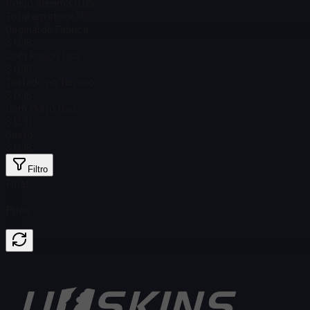
Preço Steam
$ 0,05
Total em stock
30
Original de Fábrica
$ 0,16
Com Pouco Uso
$ 0,16
Testado no Terreno
$ 0,16
Com Muito Uso
$ 0,31
Gasto
$ 0,16
Filtro
Float
Price