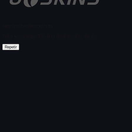
Nenhum item encontrado
Falha ao carregar
:
Failed to fetch product details
Repetir