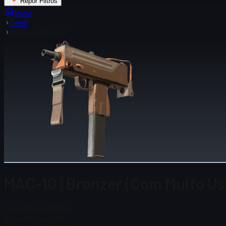
Repor Filtros
Início
Itens
MAC-10 | Bronzer
MAC-10 | Bronzer (Com Muito Us
Preço Steam
$ 0,05
Total em stock
30