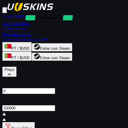
Alugar skins
Alugueres sem caução
Comprar skins
Vender skins
Resgatar skins
Comprar através da API
PT / $USD
Entrar com Steam
PT / $USD
Entrar com Steam
Filtros
Preço
De
$
Para
$