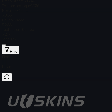
Preço Steam
$ 13,43
Total em estoque
1,039
Nova de Fábrica
$ 8,55
Pouco Usada
$ 2,66
Testada em Campo
$ 2,14
StatTrak™
Filtro
Float
Price