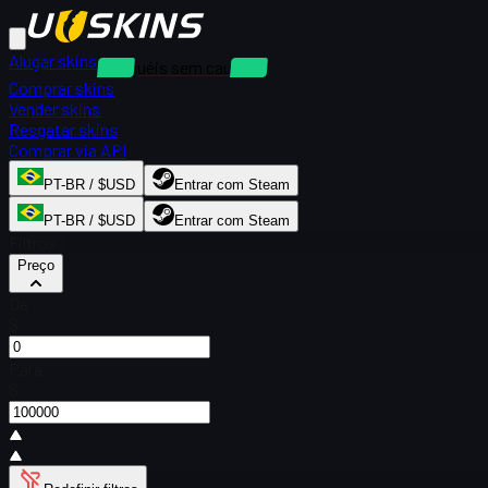
Alugar skins
Aluguéis sem caução
Comprar skins
Vender skins
Resgatar skins
Comprar via API
PT-BR / $USD
Entrar com Steam
PT-BR / $USD
Entrar com Steam
Filtros
Preço
De
$
Para
$