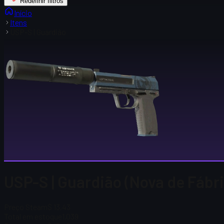
Redefinir filtros
Início
Itens
USP-S | Guardião
USP-S | Guardião (Nova de Fábr
Preço Steam
$ 13,43
Total em estoque
1,039