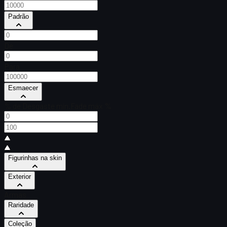
Padrão
De
Para
Esmaecer
% de Desgaste mín.
Fade máx %
Figurinhas na skin
Exterior
Armas
Raridade
Coleção