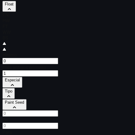
Float
FN
MW
FT
WW
BS
Mínimo
Mais antigos primeiro
Especial
Tipo
Paint Seed
De
Para