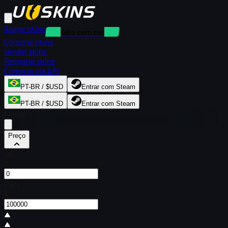
Alugar skins
Aluguéis sem caução
Comprar skins
Vender skins
Resgatar skins
Comprar via API
PT-BR / $USD
Entrar com Steam
PT-BR / $USD
Entrar com Steam
Filtros
Preço
De
$
Para
$