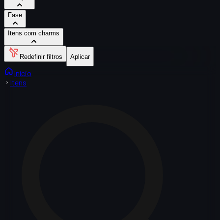
Fase
Itens com charms
Redefinir filtros
Aplicar
Início
Itens