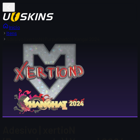
Início
Itens
Adesivo | xertioN (Purpurinado) | Xangai 2024
Adesivo | xertioN