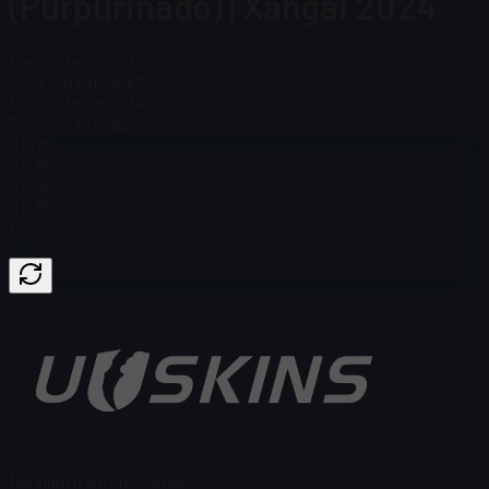
(Purpurinado) | Xangai 2024
Preço Steam
$ 0,04
Total em estoque
10
Preço Steam
$ 0,04
Total em estoque
10
$ 0,16
$ 0,18
$ 0,16
$ 0,89
Price
Nenhum item encontrado