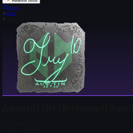
Redefinir filtros
Início
Itens
Adesivo | TRY (Brilhante) | Austin 2025
Adesivo | TRY (Brilhante) | Aust
Preço Steam
$ 0,11
Total em estoque
9