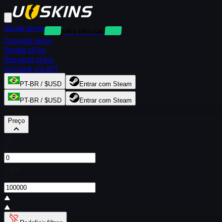
Alugar skins
Aluguéis sem caução
Comprar skins
Vender skins
Resgatar skins
Comprar via API
PT-BR / $USD
Entrar com Steam
PT-BR / $USD
Entrar com Steam
Filtros
Preço
De
$
Para
$