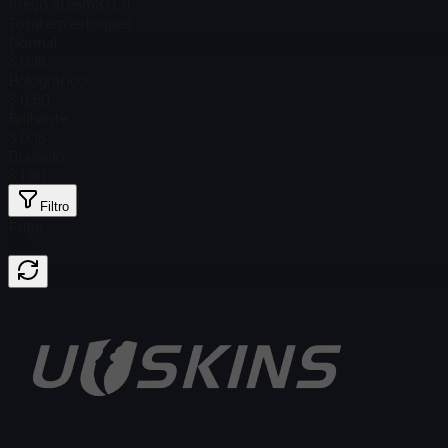
Preço Steam
$ 0,11
Total em estoque
9
Normal
$ 0,16
Holográfico
$ 0,50
Brilhante
$ 0,16
Dourado
$ 1,90
Filtro
Price