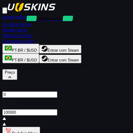
Alugar skins
Aluguéis sem caução
Comprar skins
Vender skins
Resgatar skins
Comprar via API
PT-BR / $USD
Entrar com Steam
PT-BR / $USD
Entrar com Steam
Filtros
Preço
De
$
Para
$