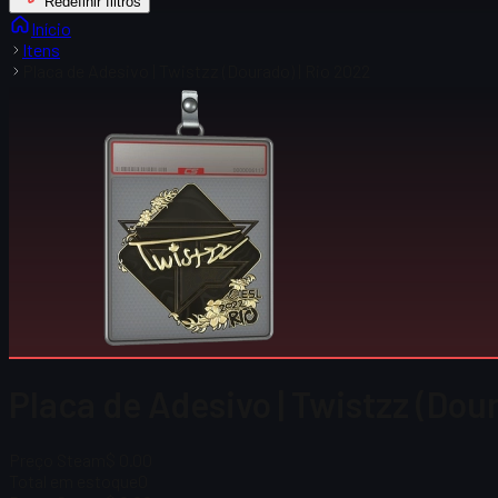
Redefinir filtros
Início
Itens
Placa de Adesivo | Twistzz (Dourado) | Rio 2022
Placa de Adesivo | Twistzz (Dou
Preço Steam
$ 0.00
Total em estoque
0