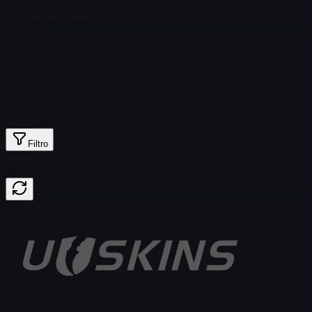
Preço Steam
$ 0.00
Total em estoque
0
Normal
$ 7,56
Holográfico
$ 0.00
Purpurinado
$ 0.00
Dourado
$ 0.00
Filtro
Price