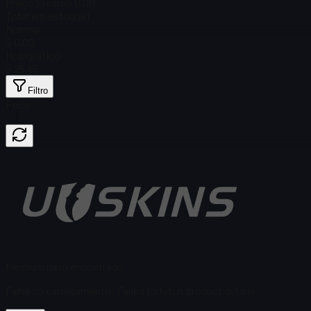
Preço Steam
$ 0.00
Total em estoque
1
Normal
$ 0.00
Holográfico
$ 25,65
Filtro
Price
Nenhum item encontrado
Falha no carregamento
:
Failed to fetch product details