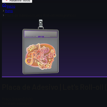
Redefinir filtros
Início
Itens
Placa de Adesivo | Let's Roll-oll (Holográfico)
Placa de Adesivo | Let's Roll-oll
Preço Steam
$ 0.00
Total em estoque
1