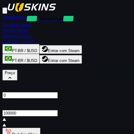
Alugar skins
Aluguéis sem caução
Comprar skins
Vender skins
Resgatar skins
Comprar via API
PT-BR / $USD
Entrar com Steam
PT-BR / $USD
Entrar com Steam
Filtros
Preço
De
$
Para
$