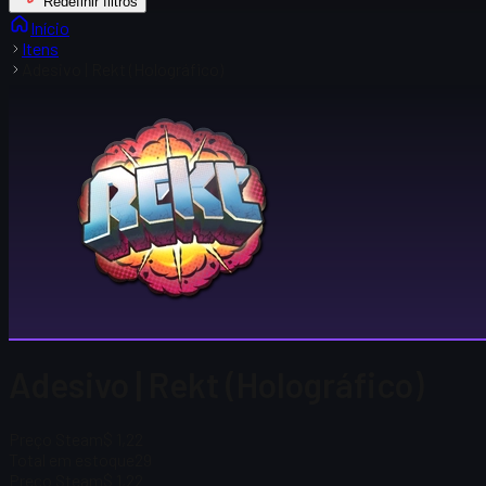
Redefinir filtros
Início
Itens
Adesivo | Rekt (Holográfico)
Adesivo | Rekt (Holográfico)
Preço Steam
$ 1,22
Total em estoque
29
Preço Steam
$ 1,22