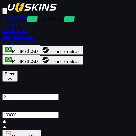
Alugar skins
Aluguéis sem caução
Comprar skins
Vender skins
Resgatar skins
Comprar via API
PT-BR / $USD
Entrar com Steam
PT-BR / $USD
Entrar com Steam
Filtros
Preço
De
$
Para
$