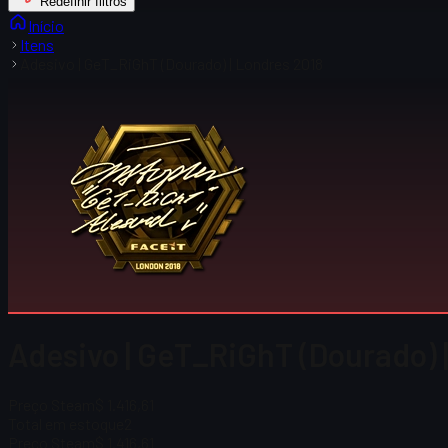
Redefinir filtros
Início
Itens
Adesivo | GeT_RiGhT (Dourado) | Londres 2018
Adesivo | GeT_RiGhT (Dourado) 
Preço Steam
$ 1.416,61
Total em estoque
2
Preço Steam
$ 1.416,61