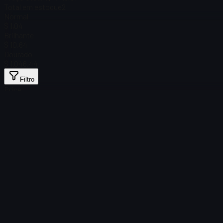
Total em estoque
2
Normal
$ 1,04
Brilhante
$ 10,64
Dourado
$ 1.046,44
Filtro
Price
Nenhum item encontrado
Falha no carregamento
:
Failed to fetch product details