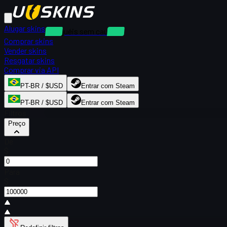
Alugar skins
Aluguéis sem caução
Comprar skins
Vender skins
Resgatar skins
Comprar via API
PT-BR / $USD
Entrar com Steam
PT-BR / $USD
Entrar com Steam
Filtros
Preço
De
$
Para
$