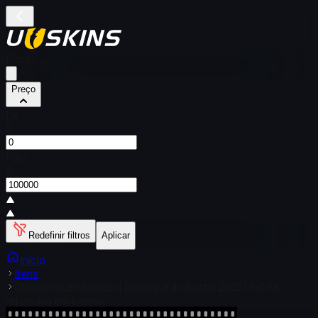
Filtros
Preço
De
$
Para
$
Redefinir filtros
Aplicar
Início
Itens
Chaveiro (Lembrança) | Destaque do Austin 2025 | Rei da
retomada em Inferno