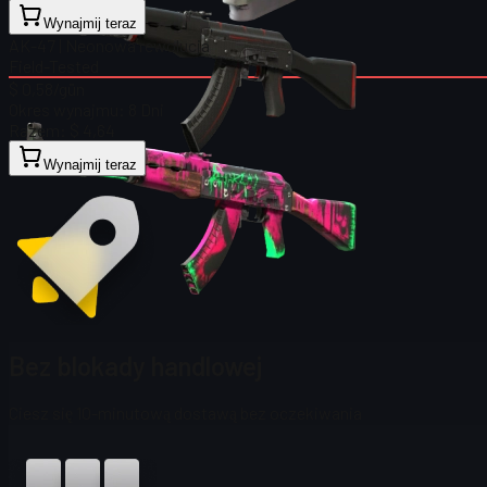
Wynajmij teraz
AK-47 | Neonowa rewolucja
Field-Tested
$ 0,58
/gün
Okres wynajmu:
8 Dni
Razem:
$ 4,64
Wynajmij teraz
Bez blokady handlowej
Ciesz się 10-minutową dostawą bez oczekiwania