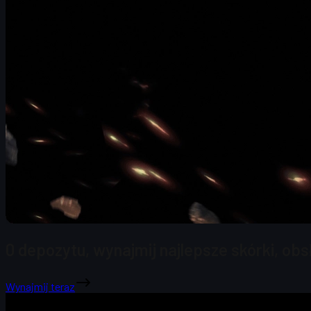
0 depozytu, wynajmij najlepsze skórki, ob
Wynajmij teraz