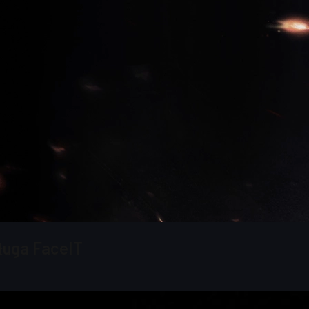
sługa FaceIT