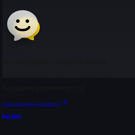
Wysokiej jakości wsparcie klienta
Natychmiastowa pomoc przez czat, e-mail lub Discord
Popularne przedmioty CS2
Pokaż wszystkie przedmioty
Karabin