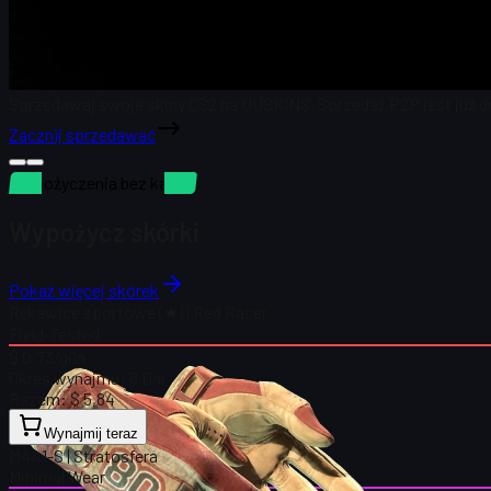
Sprzedawaj swoje skiny CS2 na UUSKINS. Sprzedaż P2P jest już d
Zacznij sprzedawać
Wypożyczenia bez kaucji
Wypożycz skórki
Pokaż więcej skórek
Rękawice sportowe (★) | Red Racer
Field-Tested
$ 0,73
/gün
Okres wynajmu:
8 Dni
Razem:
$ 5,84
Wynajmij teraz
M4A1-S | Stratosfera
Minimal Wear