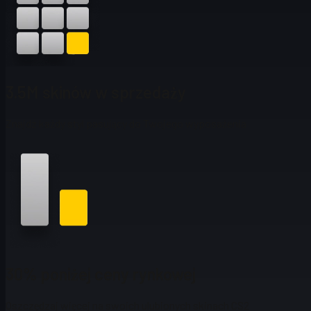
3.5M skinów w sprzedaży
Znajdź każdy styl pasujący do Twojego wyposażenia
30% poniżej ceny rynkowej
Oszczędzaj więcej na swoich ulubionych skinach CS2