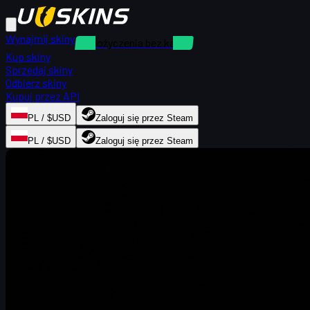
Wynajmij skiny
Wypożyczenia bez kaucji
Kup skiny
Sprzedaj skiny
Odbierz skiny
Kupuj przez API
PL / $USD
Zaloguj się przez Steam
PL / $USD
Zaloguj się przez Steam