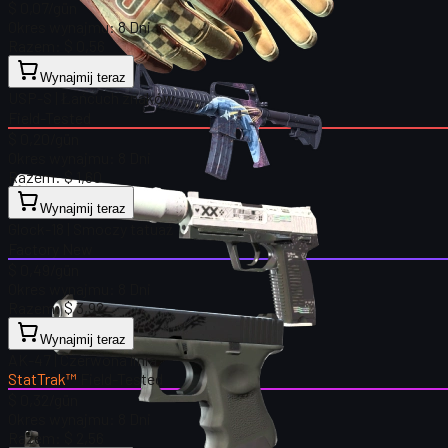
$ 0,07
/gün
Okres wynajmu:
8 Dni
Razem:
$ 0,56
Wynajmij teraz
USP-S | Łańcuch znaków
Field-Tested
$ 0,20
/gün
Okres wynajmu:
8 Dni
Razem:
$ 1,60
Wynajmij teraz
Glock-18 | Smoczy tatuaż
Factory New
$ 0,49
/gün
Okres wynajmu:
8 Dni
Razem:
$ 3,92
Wynajmij teraz
AK-47 | Czerwona linia
StatTrak™
Field-Tested
$ 0,32
/gün
Okres wynajmu:
8 Dni
Razem:
$ 2,56