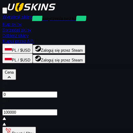
Wynajmij skiny
Wypożyczenia bez kaucji
Kup skiny
Sprzedaj skiny
Odbierz skiny
Kupuj przez API
PL / $USD
Zaloguj się przez Steam
PL / $USD
Zaloguj się przez Steam
Filtry
Cena
Od
$
Do
$