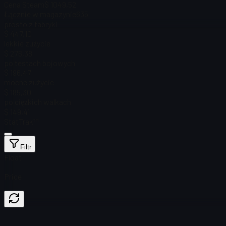
Cena Steam
$ 1049,52
Łącznie w magazynie
635
prosto z fabryki
$ 447,10
lekkie zużycie
$ 276,38
po testach bojowych
$ 196,47
mocne zużycie
$ 185,30
po ciężkich walkach
$ 149,41
StatTrak™
Filtr
Float
Price