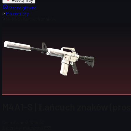
Resetuj filtry
Strona główna
Przedmioty
M4A1-S | Łańcuch znaków
M4A1-S | Łańcuch znaków (prost
Cena Steam
$ 1049,52
Łącznie w magazynie
635