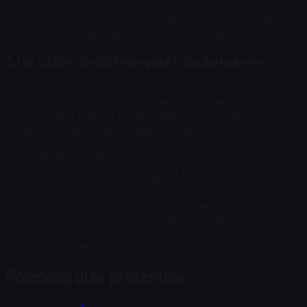
otrzymywania punktów oraz ich przyznawanie są określane
wyłącznie na podstawie zapisów i decyzji systemu UUSKINS.
(Postanowienie zaktualizowano 1 czerwca 2026 r.)
3
Jak zdobyć dodatkowe punkty podarunkowe
Udostępniając link do wydarzenia znajomym, otrzymasz Punkty
Podarunkowe, gdy Twój znajomy zakończy rejestrację na stronie
internetowej UUSKINS i spełni wymagania uczestnictwa
(zgodnie z opisem w sekcji Uprawnienia).
.
Jeśli odebranych prezentów nie uda się dostarczyć do
ekwipunku użytkownika, pełne punkty podarunkowe zostaną
zwrócone na konto UUSKINS odbierającego.
* UUSKINS zastrzega sobie ostateczne prawo interpretacji.
Oszustwa są surowo zabronione podczas wydarzenia.
Naruszyciele zostaną trwale zbanowani i mogą zostać
zdyskwalifikowani.
Polecana pula prezentów