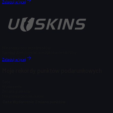
Załaduj więcej
Nie znaleziono przedmiotów
Spróbuj dostosować wyszukiwanie lub filtry
Załaduj więcej
Moje rekordy punktów podarunkowych
Data
Wydarzenie
Zmiana punktów
Nie znaleziono rekordów
Data
Wydarzenie
Zmiana punktów