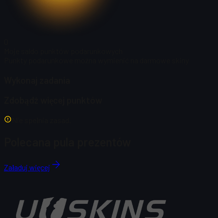
0
Moje saldo punktów podarunkowych
Punkty podarunkowe można wymienić na darmowe skiny
Wykonaj zadania
Zdobądź więcej punktów
Nie spełnia zasad.
Polecana pula prezentów
Załaduj więcej