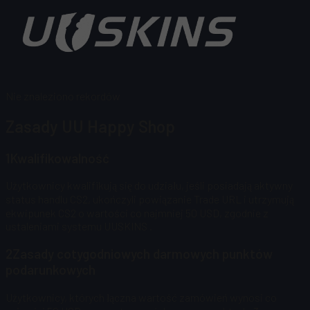
Nie znaleziono rekordów
Zasady UU Happy Shop
1
Kwalifikowalność
Użytkownicy kwalifikują się do udziału, jeśli posiadają aktywny
status handlu CS2, ukończyli powiązanie Trade URL i utrzymują
ekwipunek CS2 o wartości co najmniej 50 USD, zgodnie z
ustaleniami systemu UUSKINS
.
2
Zasady cotygodniowych darmowych punktów
podarunkowych
Użytkownicy, których łączna wartość zamówień wynosi co