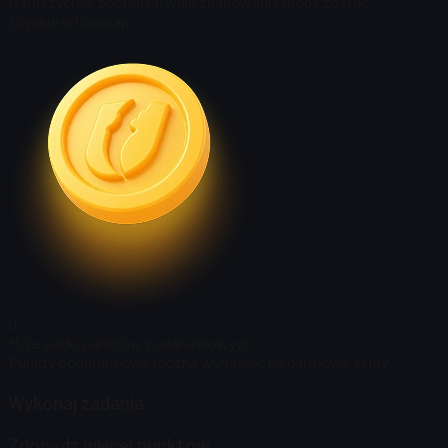
Naruszyciele zostaną trwale zbanowani i mogą zostać
zdyskwalifikowani.
0
Moje saldo punktów podarunkowych
Punkty podarunkowe można wymienić na darmowe skiny
Wykonaj zadania
Zdobądź więcej punktów