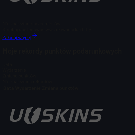
Nie znaleziono przedmiotów
Spróbuj dostosować wyszukiwanie lub filtry
Załaduj więcej
Moje rekordy punktów podarunkowych
Data
Wydarzenie
Zmiana punktów
Nie znaleziono rekordów
Data
Wydarzenie
Zmiana punktów