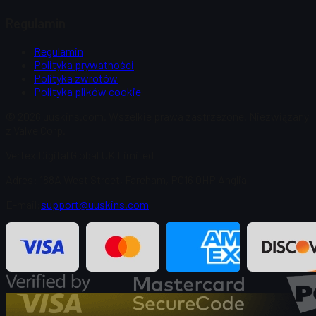
Regulamin
Regulamin
Polityka prywatności
Polityka zwrotów
Polityka plików cookie
© 2026 uuskins.com. Wszelkie prawa zastrzeżone. Niezwiązany
z Valve Corp.
Vertex Digital Global UK Limited
Adres: 188A West Street, Fareham, PO16 0HP Anglia
E-mail:
support@uuskins.com