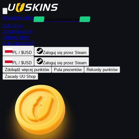
Wynajmij skiny
Wypożyczenia bez kaucji
Kup skiny
Sprzedaj skiny
Odbierz skiny
Kupuj przez API
PL / $USD
Zaloguj się przez Steam
PL / $USD
Zaloguj się przez Steam
Zdobądź więcej punktów
Pula prezentów
Rekordy punktów
Zasady UU Shop