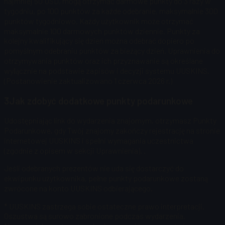
najmniej 50 USD, mogą otrzymać darmowe punkty do 3 razy w
tygodniu, po 100 punktów za każde odebranie, maksymalnie 300
punktów tygodniowo.
Każdy użytkownik może otrzymać
maksymalnie 100 darmowych punktów dziennie. Punkty za
kolejny kwalifikujący się dzień można odebrać dopiero po
pomyślnym odebraniu punktów za bieżący dzień. Uprawnienia do
otrzymywania punktów oraz ich przyznawanie są określane
wyłącznie na podstawie zapisów i decyzji systemu UUSKINS.
(Postanowienie zaktualizowano 1 czerwca 2026 r.)
3
Jak zdobyć dodatkowe punkty podarunkowe
Udostępniając link do wydarzenia znajomym, otrzymasz Punkty
Podarunkowe, gdy Twój znajomy zakończy rejestrację na stronie
internetowej UUSKINS i spełni wymagania uczestnictwa
(zgodnie z opisem w sekcji Uprawnienia).
.
Jeśli odebranych prezentów nie uda się dostarczyć do
ekwipunku użytkownika, pełne punkty podarunkowe zostaną
zwrócone na konto UUSKINS odbierającego.
* UUSKINS zastrzega sobie ostateczne prawo interpretacji.
Oszustwa są surowo zabronione podczas wydarzenia.