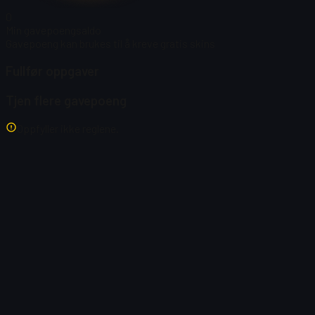
0
Min gavepoengsaldo
Gavepoeng kan brukes til å kreve gratis skins
Fullfør oppgaver
Tjen flere gavepoeng
Oppfyller ikke reglene.