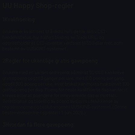
UU Happy Shop-regler
1
Kvalifisering
Brukere er kvalifisert til å delta hvis de har aktiv CS2-
handelsstatus, har fullført binding av Trade URL, og
opprettholder et CS2-inventar verdsatt til $50 eller mer, som
bestemt av UUSKINS-systemet
.
2
Regler for ukentlige gratis gavepoeng
Brukere med en samlet ordreverdi på minst 50 USD kan kreve
gratispoeng opptil 3 ganger per uke, med 100 poeng per gang,
opptil 300 poeng per uke.
Hver bruker kan motta maksimalt 100
gratispoeng per dag. Poeng for neste kvalifiserte dag kan først
kreves etter at poengene for inneværende dag er mottatt.
Berettigelse og tildeling av poeng avgjøres utelukkende av
registreringene og beslutningene i UUSKINS-systemet. (Denne
bestemmelsen ble oppdatert 1. juni 2026.)
3
Hvordan få flere gavepoeng