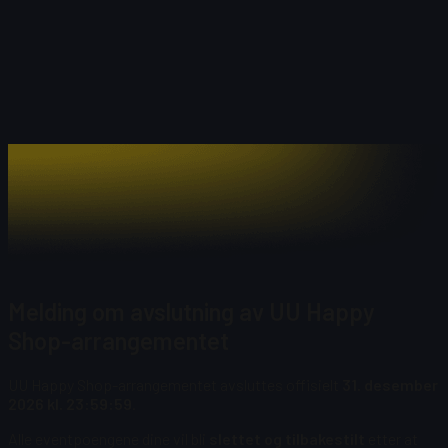
Melding om avslutning av UU Happy
Shop-arrangementet
UU Happy Shop-arrangementet avsluttes offisielt
31. desember
2026 kl. 23:59:59
.
Alle eventpoengene dine vil bli
slettet og tilbakestilt
etter at