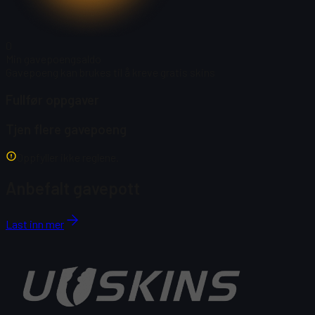
0
Min gavepoengsaldo
Gavepoeng kan brukes til å kreve gratis skins
Fullfør oppgaver
Tjen flere gavepoeng
Oppfyller ikke reglene.
Anbefalt gavepott
Last inn mer