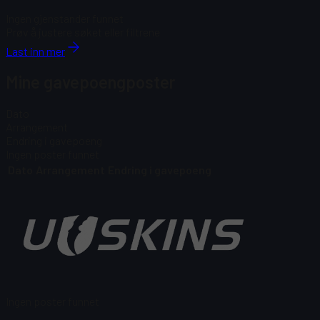
Ingen gjenstander funnet
Prøv å justere søket eller filtrene
Last inn mer
Mine gavepoengposter
Dato
Arrangement
Endring i gavepoeng
Ingen poster funnet
Dato
Arrangement
Endring i gavepoeng
Ingen poster funnet