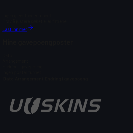
Ingen gjenstander funnet
Prøv å justere søket eller filtrene
Last inn mer
Mine gavepoengposter
Dato
Arrangement
Endring i gavepoeng
Ingen poster funnet
Dato
Arrangement
Endring i gavepoeng