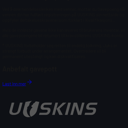
Ved å dele hendelseslenken med venner, mottar du Gavepoeng når
vennen din har fullført registreringen på UUSKINS sin nettside og
oppfyller deltakelseskravene (som forklart i Kvalifikasjon).
.
Hvis de innløste gavene ikke kan leveres til brukerens inventar, vil
alle gavepoengene bli returnert til kravstillerens UUSKINS-konto.
* UUSKINS forbeholder seg retten til endelig tolkning. Juks er
strengt forbudt under arrangementet. Overtredere vil bli
permanent utestengt og kan diskvalifiseres.
Anbefalt gavepott
Last inn mer