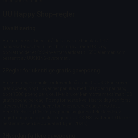
Ingen poster funnet
UU Happy Shop-regler
1
Kvalifisering
Brukere er kvalifisert til å delta hvis de har aktiv CS2-
handelsstatus, har fullført binding av Trade URL, og
opprettholder et CS2-inventar verdsatt til $50 eller mer, som
bestemt av UUSKINS-systemet
.
2
Regler for ukentlige gratis gavepoeng
Brukere med en samlet ordreverdi på minst 50 USD kan kreve
gratispoeng opptil 3 ganger per uke, med 100 poeng per gang,
opptil 300 poeng per uke.
Hver bruker kan motta maksimalt 100
gratispoeng per dag. Poeng for neste kvalifiserte dag kan først
kreves etter at poengene for inneværende dag er mottatt.
Berettigelse og tildeling av poeng avgjøres utelukkende av
registreringene og beslutningene i UUSKINS-systemet. (Denne
bestemmelsen ble oppdatert 1. juni 2026.)
3
Hvordan få flere gavepoeng