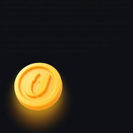
Ved å dele hendelseslenken med venner, mottar du Gavepoeng når
vennen din har fullført registreringen på UUSKINS sin nettside og
oppfyller deltakelseskravene (som forklart i Kvalifikasjon).
.
Hvis de innløste gavene ikke kan leveres til brukerens inventar, vil
alle gavepoengene bli returnert til kravstillerens UUSKINS-konto.
* UUSKINS forbeholder seg retten til endelig tolkning. Juks er
strengt forbudt under arrangementet. Overtredere vil bli
permanent utestengt og kan diskvalifiseres.