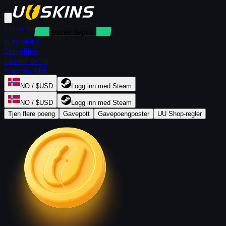
Lei skins
Utleie uten depositum
Kjøp skins
Selg skins
Løs inn skins
Kjøp via API
NO / $USD
Logg inn med Steam
NO / $USD
Logg inn med Steam
Tjen flere poeng
Gavepott
Gavepoengposter
UU Shop-regler