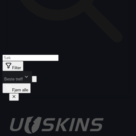
Filter
Beste treff
Fjern alle
106