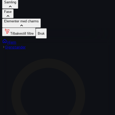
Samling
Fase
Elementer med charms
Tilbakestill filtre
Bruk
Hjem
Gjenstander