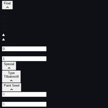
Float
FN
MW
FT
WW
BS
Minimum
Eldste først
Spesial
Type
Tilbakestill
Paint Seed
Fra