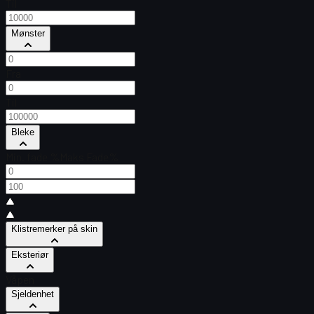
Til
Mønster
Fra
Til
Bleke
Min. fade %
Maks Fade%
Klistremerker på skin
Eksteriør
Våpen
Sjeldenhet