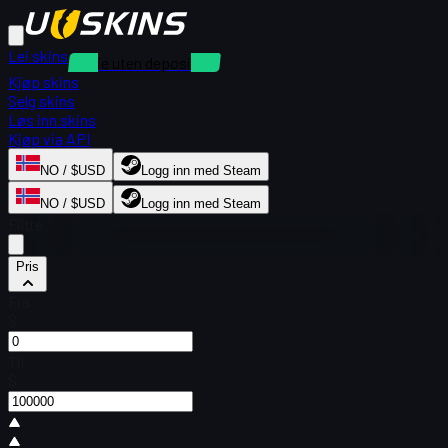
Lei skins
Utleie uten depositum
Kjøp skins
Selg skins
Løs inn skins
Kjøp via API
NO / $USD
Logg inn med Steam
NO / $USD
Logg inn med Steam
Filtre
Pris
Fra
$
Til
$