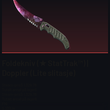
Foldekniv (★ StatTrak™) |
Doppler (Lite slitasje)
Steam-pris
$ 1,329.78
Totalt antall på lager
6
Steam-pris
$ 1,329.78
Totalt antall på lager
6
FN
$ 337.14