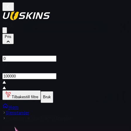
Filtre
Pris
Fra
$
Til
$
Tilbakestill filtre
Bruk
Hjem
Gjenstander
Foldekniv (★ StatTrak™) | Doppler