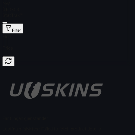
MW
$ 587.88
StatTrak™
Filter
Float
Price
Fant ingen gjenstander
Lasting mislyktes
:
Failed to fetch product details