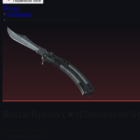
Tilbakestill filtre
Hjem
Gjenstander
Butterflykniv (★) | Damascus Steel
Butterflykniv (★) | Damascus St
Steam-pris
$ 1,054.55
Totalt antall på lager
228