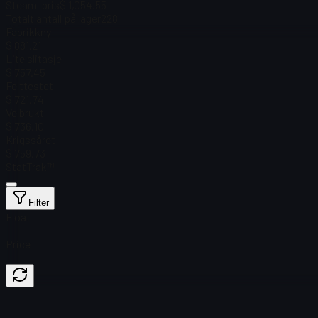
Steam-pris
$ 1,054.55
Totalt antall på lager
228
Fabrikkny
$ 881.21
Lite slitasje
$ 757.45
Felttestet
$ 721.74
Velbrukt
$ 736.10
Krigssåret
$ 759.73
StatTrak™
Filter
Float
Price