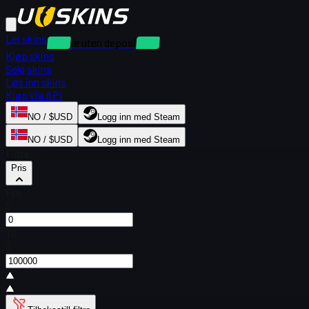
Lei skins
Utleie uten depositum
Kjøp skins
Selg skins
Løs inn skins
Kjøp via API
NO / $USD
Logg inn med Steam
NO / $USD
Logg inn med Steam
Filtre
Pris
Fra
$
Til
$