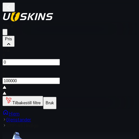
Filtre
Pris
Fra
$
Til
$
Tilbakestill filtre
Bruk
Hjem
Gjenstander
UMP-45 | Indigo