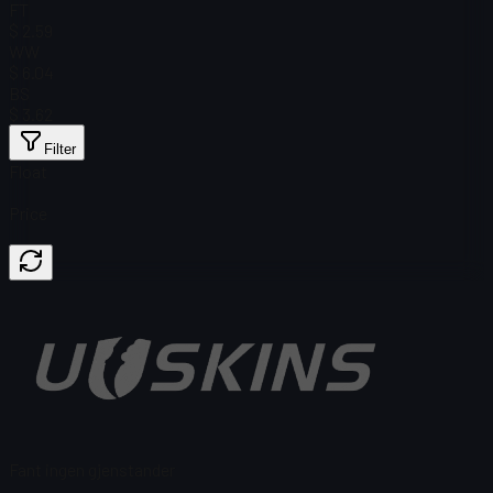
FT
$ 2.59
WW
$ 6.04
BS
$ 3.62
Filter
Float
Price
Fant ingen gjenstander