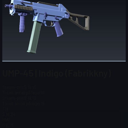
UMP-45 | Indigo (Fabrikkny)
Steam-pris
$ 19.13
Totalt antall på lager
19
Steam-pris
$ 19.13
Totalt antall på lager
19
FN
$ 18.24
MW
$ 2.75