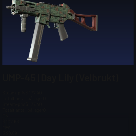
UMP-45 | Day Lily (Velbrukt)
Steam-pris
$ 177.40
Totalt antall på lager
0
Steam-pris
$ 177.40
Totalt antall på lager
0
FN
$ 102.68
MW
$ 98.89