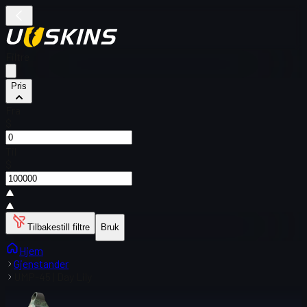
Filtre
Pris
Fra
$
Til
$
Tilbakestill filtre
Bruk
Hjem
Gjenstander
UMP-45 | Day Lily