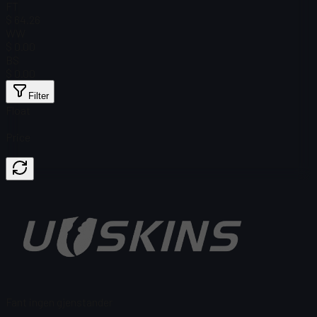
FT
$ 64.26
WW
$ 0.00
BS
$ 0.00
Filter
Float
Price
Fant ingen gjenstander