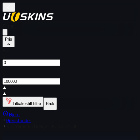
Filtre
Pris
Fra
$
Til
$
Tilbakestill filtre
Bruk
Hjem
Gjenstander
Klistremerke | kNgV- | Boston 2018