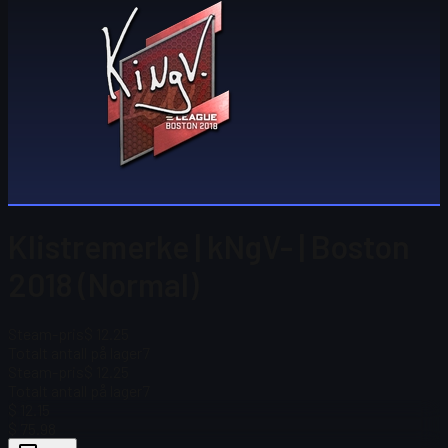
Klistremerke | kNgV- | Boston
2018 (Normal)
Steam-pris
$ 12.25
Totalt antall på lager
7
Steam-pris
$ 12.25
Totalt antall på lager
7
$ 12.15
$ 75.98