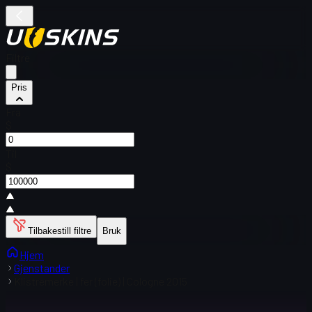
Filtre
Pris
Fra
$
Til
$
Tilbakestill filtre
Bruk
Hjem
Gjenstander
Klistremerke | fer (folie) | Cologne 2015