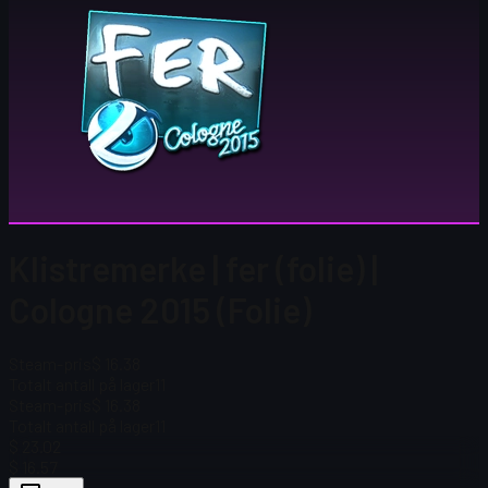
Klistremerke | fer (folie) |
Cologne 2015 (Folie)
Steam-pris
$ 16.38
Totalt antall på lager
11
Steam-pris
$ 16.38
Totalt antall på lager
11
$ 23.02
$ 16.57