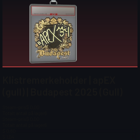
Klistremerkeholder | apEX
(gull) | Budapest 2025 (Gull)
Steam-pris
$ 0.00
Totalt antall på lager
6
Steam-pris
$ 0.00
Totalt antall på lager
6
$ 0.60
$ 1.04