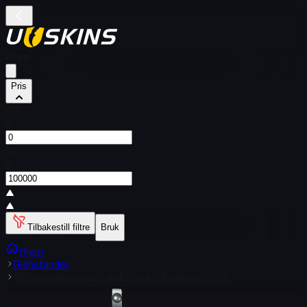
Filtre
Pris
Fra
$
Til
$
Tilbakestill filtre
Bruk
Hjem
Gjenstander
Klistremerkeholder | apEX (gull) | Budapest 2025