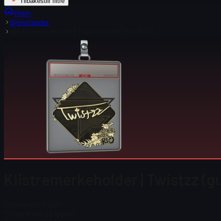
Tilbakestill filtre
Hjem
Gjenstander
Klistremerkeholder | Twistzz (gull) | Rio 2022
Klistremerkeholder | Twistzz (gul
Steam-pris
$ 0.00
Totalt antall på lager
0