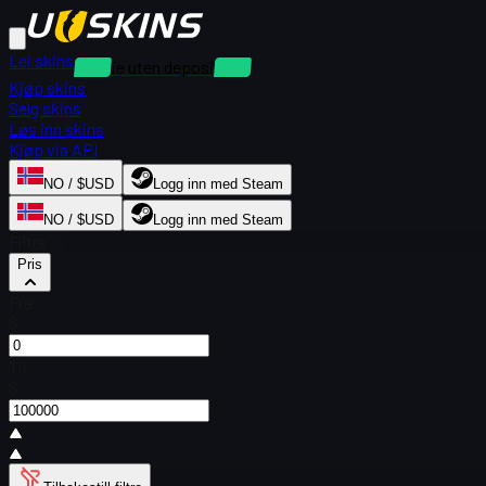
Lei skins
Utleie uten depositum
Kjøp skins
Selg skins
Løs inn skins
Kjøp via API
NO / $USD
Logg inn med Steam
NO / $USD
Logg inn med Steam
Filtre
Pris
Fra
$
Til
$