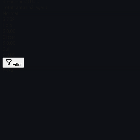
Steam-pris
$ 0.00
Totalt antall på lager
0
Normal
$ 7.59
Holo
$ 0.00
Glitter
$ 0.00
Gull
$ 0.00
Filter
Price