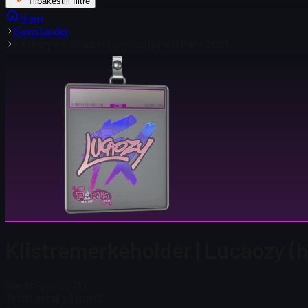
Tilbakestill filtre
Hjem
Gjenstander
Klistremerkeholder | Lucaozy (holo) | Paris 2023
Klistremerkeholder | Lucaozy (ho
Steam-pris
$ 0.00
Totalt antall på lager
2