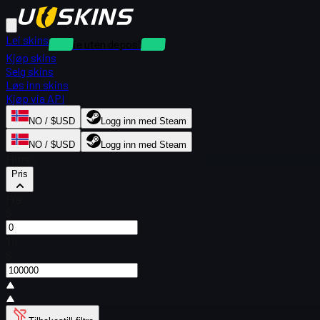
Lei skins
Utleie uten depositum
Kjøp skins
Selg skins
Løs inn skins
Kjøp via API
NO / $USD
Logg inn med Steam
NO / $USD
Logg inn med Steam
Filtre
Pris
Fra
$
Til
$