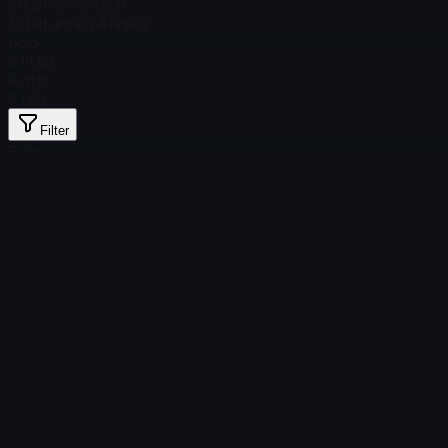
Steam-pris
$ 0.00
Totalt antall på lager
2
Holo
$ 19.60
Glitter
$ 1.88
Filter
Price
Fant ingen gjenstander
Lasting mislyktes
:
Failed to fetch product details