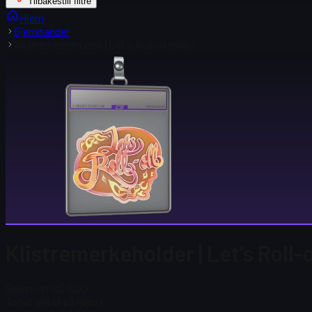
Tilbakestill filtre
Hjem
Gjenstander
Klistremerkeholder | Let's Roll-oll (holo)
Klistremerkeholder | Let's Roll-ol
Steam-pris
$ 0.00
Totalt antall på lager
1