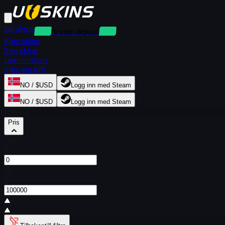
Lei skins
Utleie uten depositum
Kjøp skins
Selg skins
Løs inn skins
Kjøp via API
NO / $USD
Logg inn med Steam
NO / $USD
Logg inn med Steam
Filtre
Pris
Fra
$
Til
$