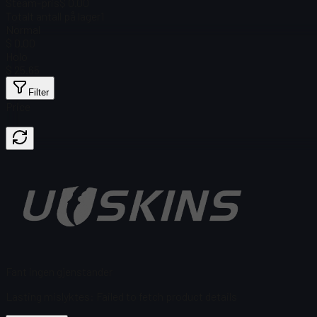
Steam-pris
$ 0.00
Totalt antall på lager
1
Normal
$ 0.00
Holo
$ 25.65
Filter
Price
Fant ingen gjenstander
Lasting mislyktes
:
Failed to fetch product details