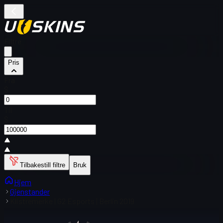
Filtre
Pris
Fra
$
Til
$
Tilbakestill filtre
Bruk
Hjem
Gjenstander
Klistremerke | G2 Esports | Berlin 2019