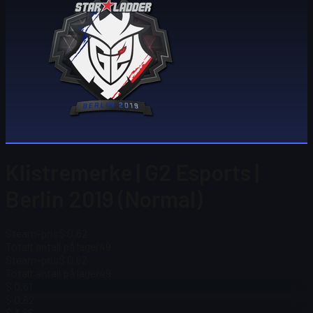
Klistremerke | G2 Esports |
Berlin 2019 (Normal)
Steam-pris
$ 0.62
Totalt antall på lager
49
Steam-pris
$ 0.62
Totalt antall på lager
49
$ 0.61
$ 0.62
$ 3.65