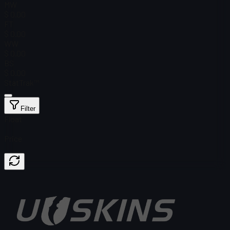
MW
$ 0.00
FT
$ 0.00
WW
$ 0.00
BS
$ 0.00
StatTrak™
Filter
Float
Price