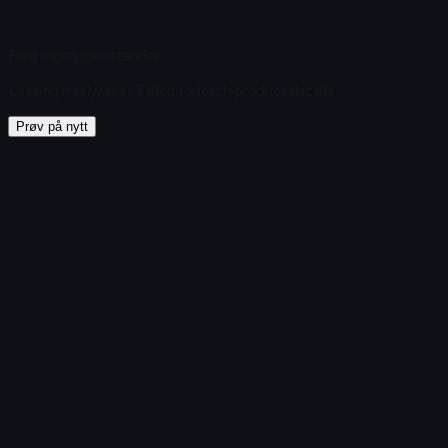
Fant ingen gjenstander
Lasting mislyktes
:
Failed to fetch product details
Prøv på nytt