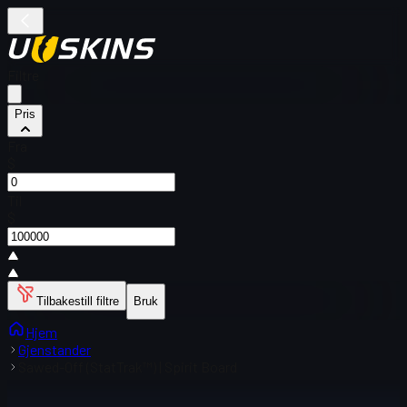
Filtre
Pris
Fra
$
Til
$
Tilbakestill filtre
Bruk
Hjem
Gjenstander
Sawed-Off (StatTrak™) | Spirit Board