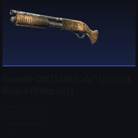
Sawed-Off (StatTrak™) | Spirit
Board (Velbrukt)
Steam-pris
$ 0.17
Totalt antall på lager
13
Steam-pris
$ 0.17
Totalt antall på lager
13
FN
$ 0.60