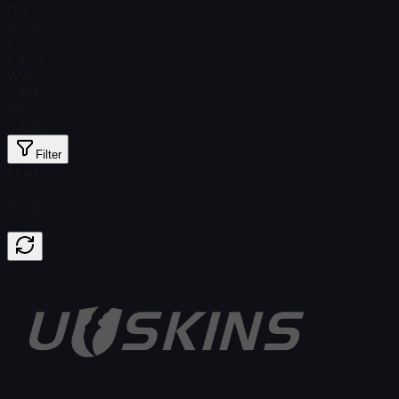
MW
$ 7.61
FT
$ 2.74
WW
$ 3.05
BS
$ 3.05
Filter
Float
Price