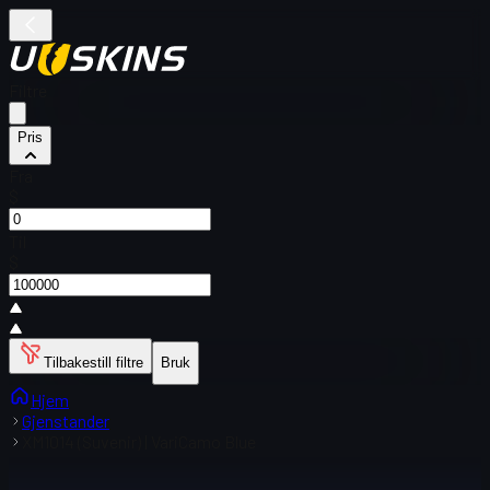
Filtre
Pris
Fra
$
Til
$
Tilbakestill filtre
Bruk
Hjem
Gjenstander
XM1014 (Suvenir) | VariCamo Blue