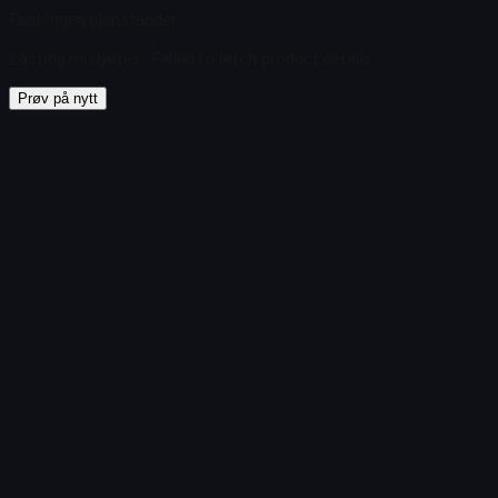
Fant ingen gjenstander
Lasting mislyktes
:
Failed to fetch product details
Prøv på nytt