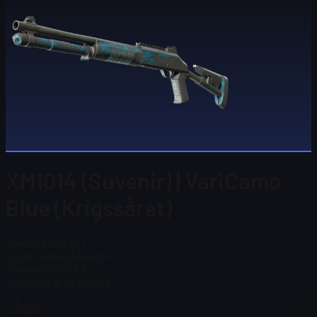
XM1014 (Suvenir) | VariCamo
Blue (Krigssåret)
Steam-pris
$ 1.57
Totalt antall på lager
14
Steam-pris
$ 1.57
Totalt antall på lager
14
FN
$ 10.05