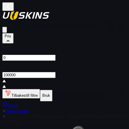
Filtre
Pris
Fra
$
Til
$
Tilbakestill filtre
Bruk
Hjem
Gjenstander
Anheng (Suvenir) | Høydepunkt – Budapest 2025 | apEX vs Spirit
on Mirage