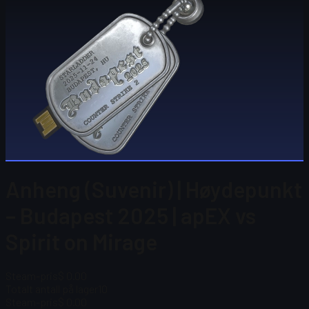
Anheng (Suvenir) | Høydepunkt
– Budapest 2025 | apEX vs
Spirit on Mirage
Steam-pris
$ 0.00
Totalt antall på lager
10
Steam-pris
$ 0.00