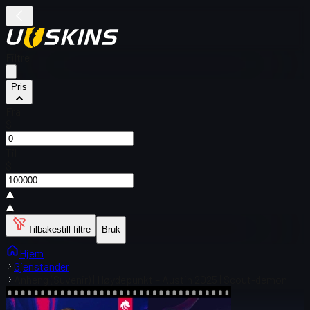
Filtre
Pris
Fra
$
Til
$
Tilbakestill filtre
Bruk
Hjem
Gjenstander
Anheng (Suvenir) | Høydepunkt – Austin 2025 | Scout-demon