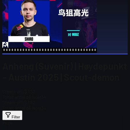
Anheng (Suvenir) | Høydepunkt
– Austin 2025 | Scout-demon
Steam-pris
$ 1.52
Totalt antall på lager
34
Steam-pris
$ 1.52
Totalt antall på lager
34
Filter
Price