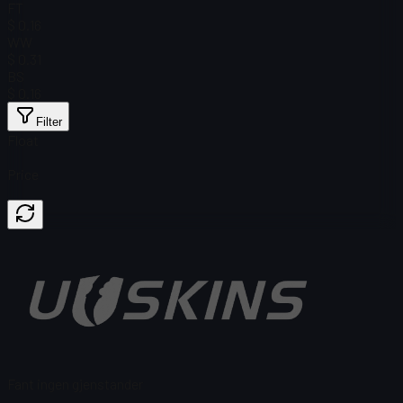
FT
$ 0.16
WW
$ 0.31
BS
$ 0.16
Filter
Float
Price
Fant ingen gjenstander