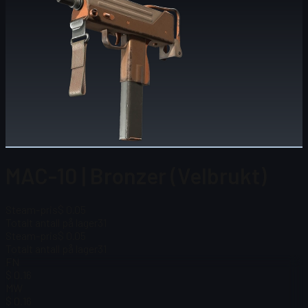
MAC-10 | Bronzer (Velbrukt)
Steam-pris
$ 0.05
Totalt antall på lager
31
Steam-pris
$ 0.05
Totalt antall på lager
31
FN
$ 0.16
MW
$ 0.16