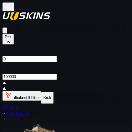
Filtre
Pris
Fra
$
Til
$
Tilbakestill filtre
Bruk
Hjem
Gjenstander
MAC-10 | Bronzer