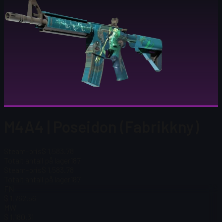
M4A4 | Poseidon (Fabrikkny)
Steam-pris
$ 1,583.78
Totalt antall på lager
187
Steam-pris
$ 1,583.78
Totalt antall på lager
187
FN
$ 1,762.56
MW
$ 1,180.31