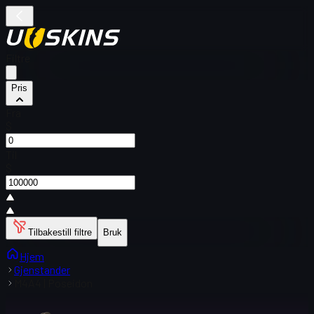
Filtre
Pris
Fra
$
Til
$
Tilbakestill filtre
Bruk
Hjem
Gjenstander
M4A4 | Poseidon