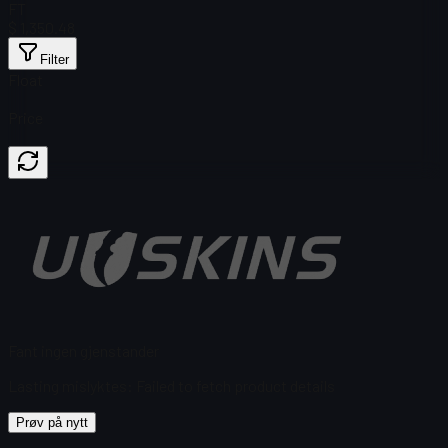
FT
$ 1,350.48
Filter
Float
Price
Fant ingen gjenstander
Lasting mislyktes
:
Failed to fetch product details
Prøv på nytt