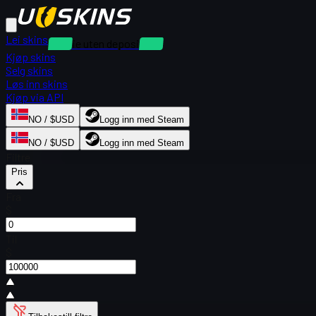
Lei skins
Utleie uten depositum
Kjøp skins
Selg skins
Løs inn skins
Kjøp via API
NO / $USD
Logg inn med Steam
NO / $USD
Logg inn med Steam
Filtre
Pris
Fra
$
Til
$