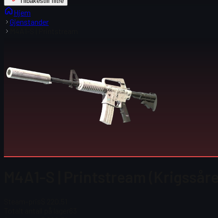
Tilbakestill filtre
Hjem
Gjenstander
M4A1-S | Printstream
M4A1-S | Printstream (Krigssåre
Steam-pris
$ 220.51
Totalt antall på lager
63