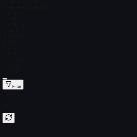
Steam-pris
$ 220.51
Totalt antall på lager
63
Fabrikkny
$ 448.01
Lite slitasje
$ 276.32
Felttestet
$ 196.01
Velbrukt
$ 185.22
Krigssåret
$ 149.33
StatTrak™
Filter
Float
Price