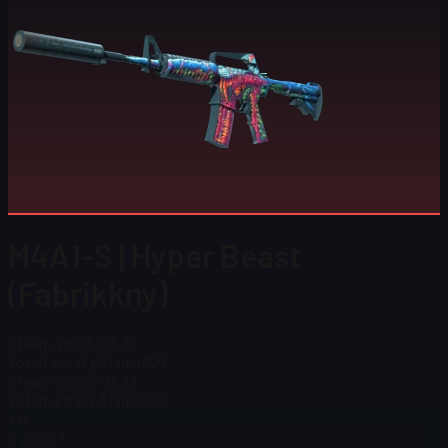
M4A1-S | Hyper Beast
(Fabrikkny)
Steam-pris
$ 713.39
Totalt antall på lager
229
Steam-pris
$ 713.39
Totalt antall på lager
229
FN
$ 280.87