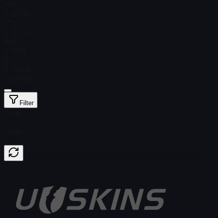
MW
$ 122.78
FT
$ 122.74
WW
$ 121.18
BS
$ 120.69
StatTrak™
Filter
Float
Price