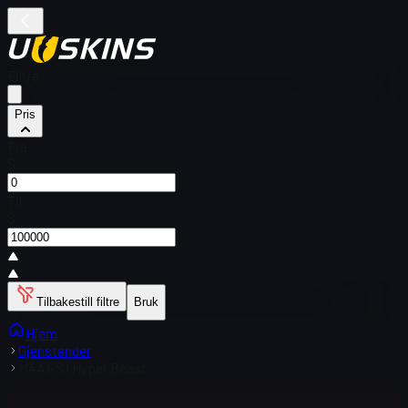
Filtre
Pris
Fra
$
Til
$
Tilbakestill filtre
Bruk
Hjem
Gjenstander
M4A1-S | Hyper Beast