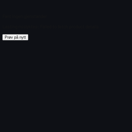
Fant ingen gjenstander
Lasting mislyktes
:
Failed to fetch product details
Prøv på nytt