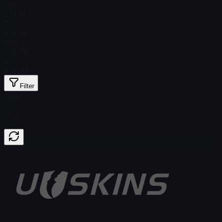
MW
$ 13.81
FT
$ 12.53
WW
$ 30.38
BS
$ 30.39
Filter
Float
Price