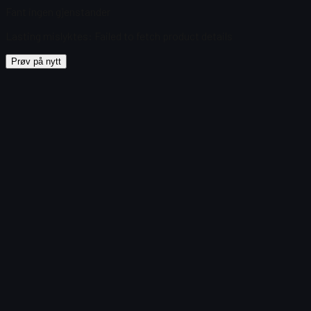
Fant ingen gjenstander
Lasting mislyktes
:
Failed to fetch product details
Prøv på nytt