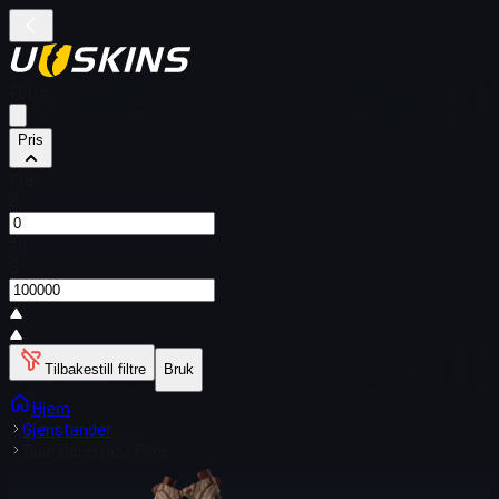
Filtre
Pris
Fra
$
Til
$
Tilbakestill filtre
Bruk
Hjem
Gjenstander
Dual Berettas | Pyre