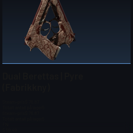
Dual Berettas | Pyre
(Fabrikkny)
Steam-pris
$ 76.87
Totalt antall på lager
5
Steam-pris
$ 76.87
Totalt antall på lager
5
FN
$ 59.49