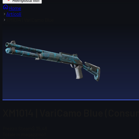
Reimposta filtri
Home
Articoli
XM1014 | VariCamo Blue
XM1014 | VariCamo Blue (Consu
Prezzo Steam
$ 35,48
Totale in magazzino
1