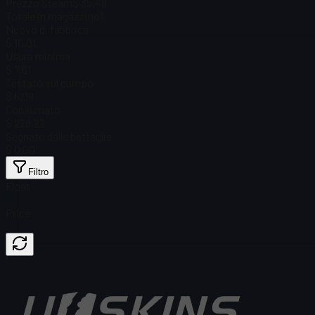
Prezzo Steam
$ 35,48
Totale in magazzino
1
Nuovo di fabbrica
$ 10,01
Usura minima
$ 7,61
Testato sul campo
$ 6,09
Consumato
$ 228,22
Segnato dalle battaglie
$ 0.00
Filtro
Float
Price