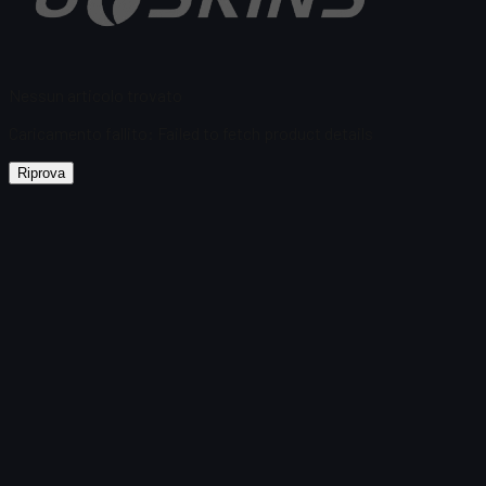
Nessun articolo trovato
Caricamento fallito
:
Failed to fetch product details
Riprova