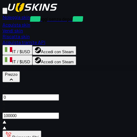
Noleggia skin
Noleggi senza deposito
Acquista skin
Vendi skin
Riscatta skin
Acquista tramite API
IT / $USD
Accedi con Steam
IT / $USD
Accedi con Steam
Filtri
Prezzo
Da
$
A
$