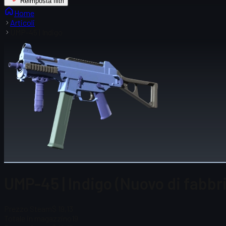
Reimposta filtri
Home
Articoli
UMP-45 | Indigo
UMP-45 | Indigo (Nuovo di fabbr
Prezzo Steam
$ 19,13
Totale in magazzino
19