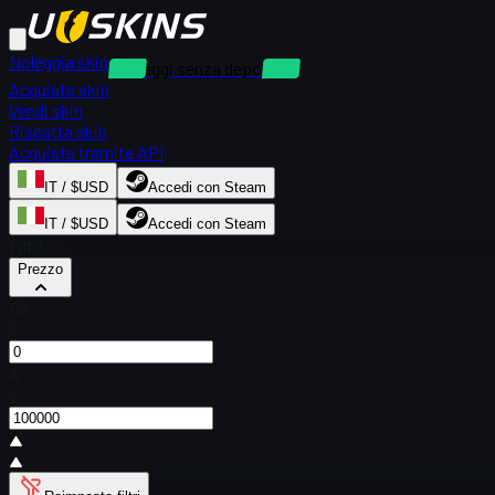
Noleggia skin
Noleggi senza deposito
Acquista skin
Vendi skin
Riscatta skin
Acquista tramite API
IT / $USD
Accedi con Steam
IT / $USD
Accedi con Steam
Filtri
Prezzo
Da
$
A
$