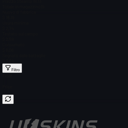
Prezzo Steam
$ 19,13
Totale in magazzino
19
Nuovo di fabbrica
$ 18,19
Usura minima
$ 2,74
Testato sul campo
$ 2,59
Consumato
$ 6,06
Segnato dalle battaglie
$ 3,64
Filtro
Float
Price