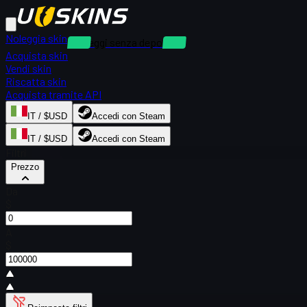
Noleggia skin
Noleggi senza deposito
Acquista skin
Vendi skin
Riscatta skin
Acquista tramite API
IT / $USD
Accedi con Steam
IT / $USD
Accedi con Steam
Filtri
Prezzo
Da
$
A
$