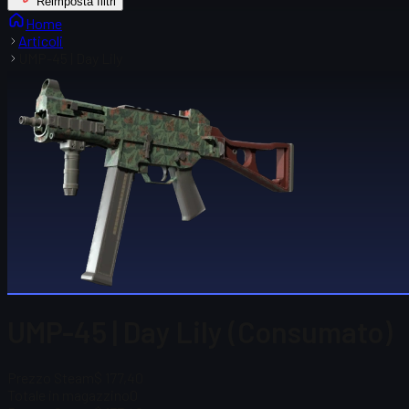
Reimposta filtri
Home
Articoli
UMP-45 | Day Lily
UMP-45 | Day Lily (Consumato)
Prezzo Steam
$ 177,40
Totale in magazzino
0