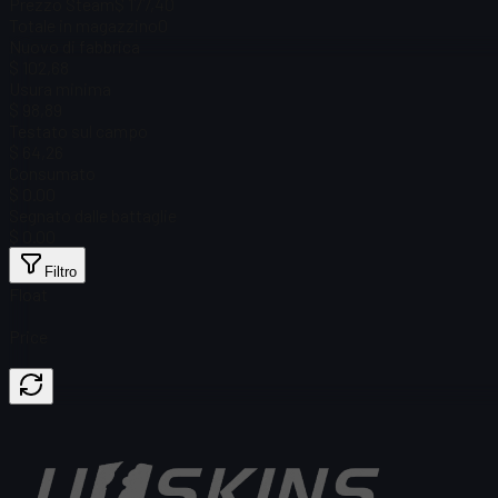
Prezzo Steam
$ 177,40
Totale in magazzino
0
Nuovo di fabbrica
$ 102,68
Usura minima
$ 98,89
Testato sul campo
$ 64,26
Consumato
$ 0.00
Segnato dalle battaglie
$ 0.00
Filtro
Float
Price