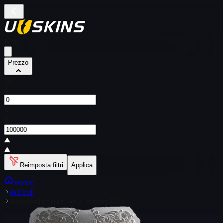
Filtri
Prezzo
Da
$
A
$
Reimposta filtri
Applica
Home
Articoli
Adesivo | xfl0ud (Foil) | Austin 2025