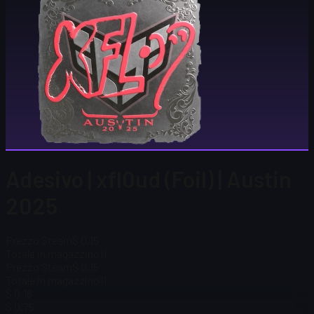
Adesivo | xfl0ud (Foil) | Austin
2025
Prezzo Steam
$ 0,15
Totale in magazzino
11
Prezzo Steam
$ 0,15
Totale in magazzino
11
$ 0,16
$ 0,75