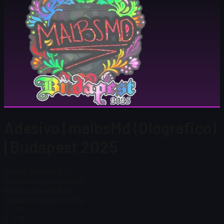
Adesivo | malbsMd (Olografico)
| Budapest 2025
Prezzo Steam
$ 0.00
Totale in magazzino
278
Prezzo Steam
$ 0.00
Totale in magazzino
278
$ 0,23
$ 0,38