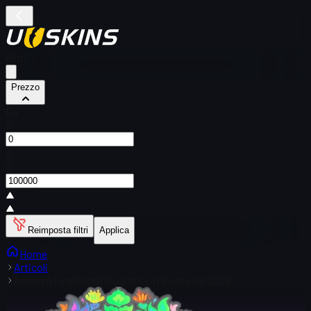
Filtri
Prezzo
Da
$
A
$
Reimposta filtri
Applica
Home
Articoli
Adesivo | malbsMd (Olografico) | Budapest 2025