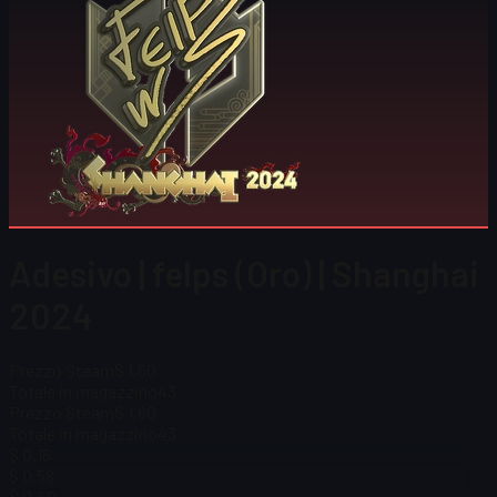
Adesivo | felps (Oro) | Shanghai
2024
Prezzo Steam
$ 1,60
Totale in magazzino
43
Prezzo Steam
$ 1,60
Totale in magazzino
43
$ 0,16
$ 0,58
$ 0,40