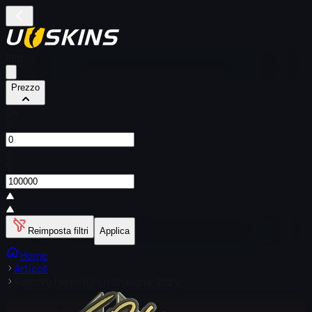
Filtri
Prezzo
Da
$
A
$
Reimposta filtri
Applica
Home
Articoli
Adesivo | felps (Oro) | Shanghai 2024