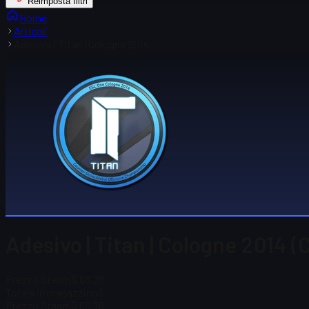
Reimposta filtri
Home
Articoli
Adesivo | Titan | Cologne 2014
Adesivo | Titan | Cologne 2014 
Prezzo Steam
$ 66,78
Totale in magazzino
8
Prezzo Steam
$ 66,78