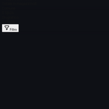
Totale in magazzino
8
Comune
$ 59,04
Olografico
$ 173,06
Filtro
Price
Nessun articolo trovato
Caricamento fallito
:
Failed to fetch product details
Riprova