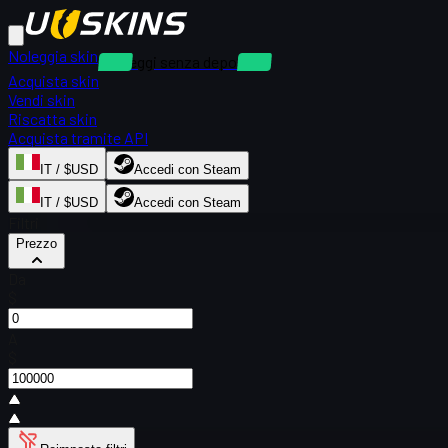
Noleggia skin
Noleggi senza deposito
Acquista skin
Vendi skin
Riscatta skin
Acquista tramite API
IT / $USD
Accedi con Steam
IT / $USD
Accedi con Steam
Filtri
Prezzo
Da
$
A
$